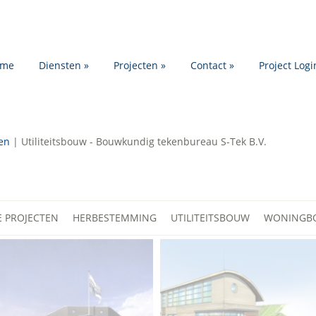
ome
Diensten
»
Projecten
»
Contact
»
Project Logi
en
|
Utiliteitsbouw - Bouwkundig tekenbureau S-Tek B.V.
E PROJECTEN
HERBESTEMMING
UTILITEITSBOUW
WONINGB