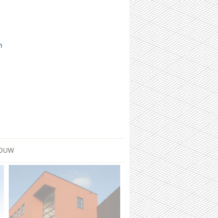
n
OUW